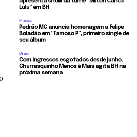
apresenta show da turnê “Milton Canta
Lulu” em BH
Música
Pedrão MC anuncia homenagem a Felipe
Boladão em “Famoso P”, primeiro single de
seu álbum
Brasil
e
Com ingressos esgotados desde junho,
Churrasquinho Menos é Mais agita BH na
próxima semana
20