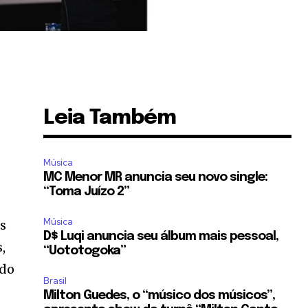
Leia Também
Música
MC Menor MR anuncia seu novo single:
“Toma Juízo 2”
Música
is
D$ Luqi anuncia seu álbum mais pessoal,
,
“Uototogoka”
 do
Brasil
Milton Guedes, o “músico dos músicos”,