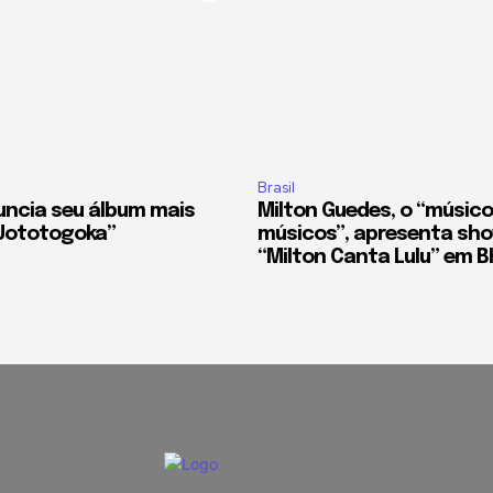
Brasil
uncia seu álbum mais
Milton Guedes, o “músic
“Uototogoka”
músicos”, apresenta sho
“Milton Canta Lulu” em B