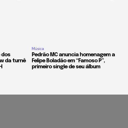
Música
o dos
Pedrão MC anuncia homenagem a
w da turnê
Felipe Boladão em “Famoso P”,
H
primeiro single de seu álbum