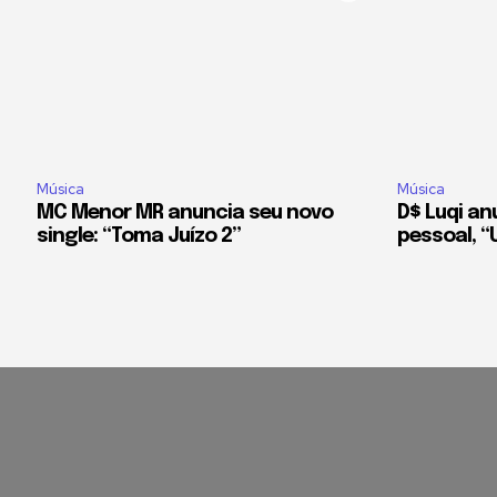
Música
Música
MC Menor MR anuncia seu novo
D$ Luqi an
single: “Toma Juízo 2”
pessoal, 