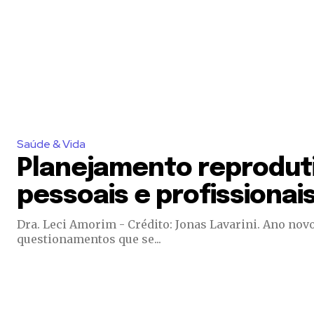
Saúde & Vida
Planejamento reproduti
pessoais e profissionai
Dra. Leci Amorim - Crédito: Jonas Lavarini. Ano novo, novos planos e, para muitas mulheres, recai uma dúvida: ter ou não ter filhos? Quando tê-los? Esses são
questionamentos que se...