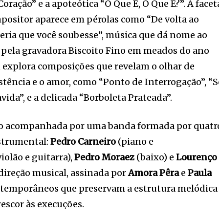
ração” e a apoteótica “O Que É, O Que É?”. A facet
ompositor aparece em pérolas como “De volta ao
eria que você soubesse”, música que dá nome ao
 pela gravadora Biscoito Fino em meados do ano
explora composições que revelam o olhar de
tência e o amor, como “Ponto de Interrogação”, “S
vida”, e a delicada “Borboleta Prateada”.
co acompanhada por uma banda formada por quatr
strumental:
Pedro Carneiro
(piano e
violão e guitarra),
Pedro Moraez
(baixo) e
Lourenço
 direção musical, assinada por
Amora Pêra
e
Paula
ontemporâneos que preservam a estrutura melódica
rescor às execuções.