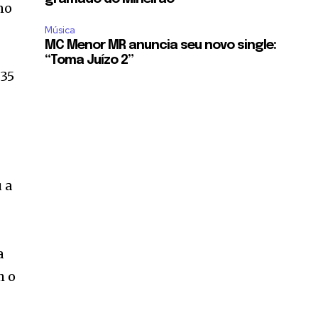
no
Música
MC Menor MR anuncia seu novo single:
“Toma Juízo 2”
 35
 a
a
m o