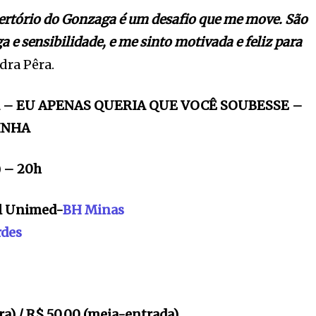
pertório do Gonzaga é um desafio que me move. São
 e sensibilidade, e me sinto motivada e feliz para
dra Pêra.
 – EU APENAS QUERIA QUE VOCÊ SOUBESSE –
INHA
) – 20h
al Unimed-
BH Minas
rdes
ira) / R$ 50,00 (meia-entrada)