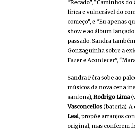
“Recado”, “Caminhos do Co
lírica e vulnerável do c
começo”, e “Eu apenas qu
show e ao álbum lançado
passado. Sandra também 
Gonzaguinha sobre a exis
Fazer e Acontecer”, “Mara
Sandra Pêra sobe ao pal
músicos da nova cena in
sanfona),
Rodrigo Lima
(
Vasconcellos
(bateria). A
Leal
, propõe arranjos c
original, mas conferem f