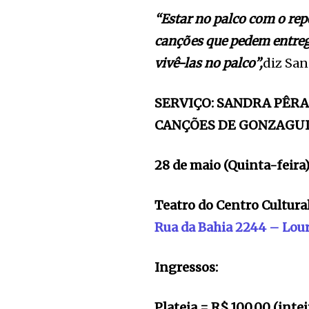
“Estar no palco com o re
canções que pedem entrega
vivê-las no palco”,
diz San
SERVIÇO: SANDRA PÊRA
CANÇÕES DE GONZAGU
28 de maio (Quinta-feira
Teatro do Centro Cultur
Rua da Bahia 2244 – Lou
Ingressos:
Plateia = R$ 100,00 (inte