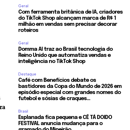
Geral
Com ferramenta britânica de IA, criadores
do TikTok Shop alcançam marca de R$ 1
milhão em vendas sem precisar decorar
roteiros
Geral
Domma AI traz ao Brasil tecnologia do
Reino Unido que automatiza vendas e
inteligência no TikTok Shop
Destaque
Café com Benefícios debate os
bastidores da Copa do Mundo de 2026 em
episódio especial com grandes nomes do
s
futebol e sósias de craques...
ra
Brasil
Esplanada fica pequena e CÊ TÁ DOIDO
FESTIVAL anuncia mudança para o
gramado do Mineirão