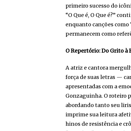
primeiro sucesso do icôni
“O Que é, O Que é?” con
enquanto canções como “
permanecem como referê
O Repertório: Do Grito à 
A atriz e cantora mergul
força de suas letras — c
apresentadas com a emoçã
Gonzaguinha. O roteiro p
abordando tanto seu lir
imprime sua leitura afeti
hinos de resistência e c