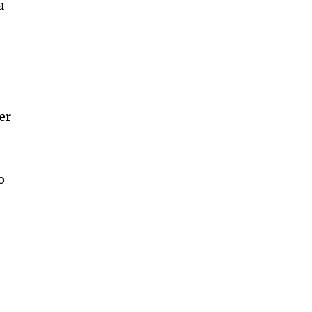
a
er
o