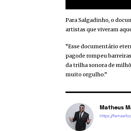
Para Salgadinho, o docu
artistas que viveram aque
“Esse documentário etern
pagode rompeu barreiras,
da trilha sonora de milhõ
muito orgulho.”
Matheus M
https://famaefo