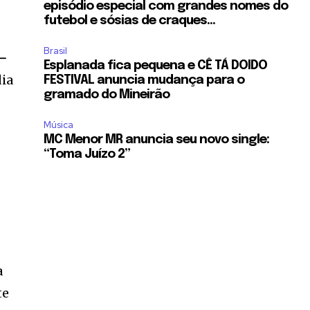
episódio especial com grandes nomes do
futebol e sósias de craques...
Brasil
 –
Esplanada fica pequena e CÊ TÁ DOIDO
dia
FESTIVAL anuncia mudança para o
gramado do Mineirão
Música
MC Menor MR anuncia seu novo single:
“Toma Juízo 2”
o
a
te