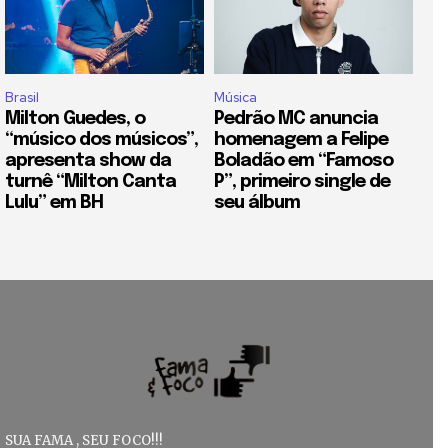
Brasil
Música
Milton Guedes, o
Pedrão MC anuncia
“músico dos músicos”,
homenagem a Felipe
apresenta show da
Boladão em “Famoso
turnê “Milton Canta
P”, primeiro single de
Lulu” em BH
seu álbum
SUA FAMA , SEU FOCO!!!