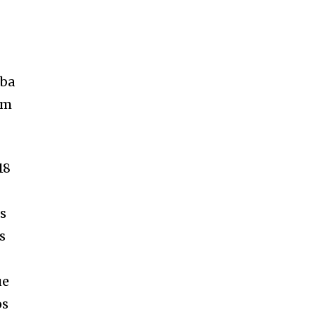
mba
om
18
os
s
ue
os