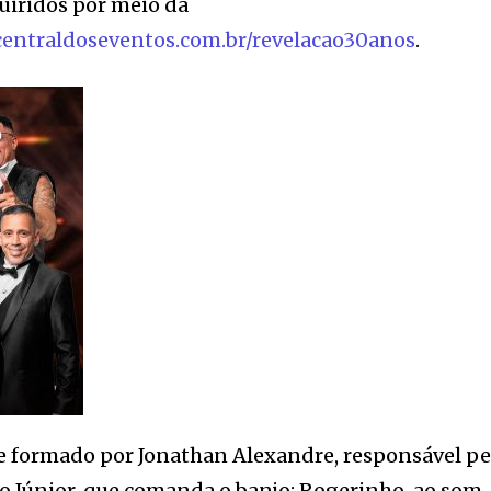
uiridos por meio da
centraldoseventos.com.br/revelacao30anos
.
e formado por Jonathan Alexandre, responsável pe
o Júnior, que comanda o banjo; Rogerinho, ao som