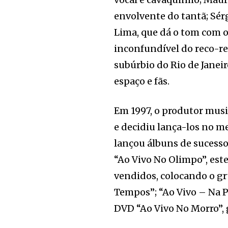
envolvente do tantã; Sér
Lima, que dá o tom com o 
inconfundível do reco-rec
subúrbio do Rio de Janei
espaço e fãs.
Em 1997, o produtor musi
e decidiu lança-los no m
lançou álbuns de sucesso
“Ao Vivo No Olimpo”, est
vendidos, colocando o gr
Tempos”; “Ao Vivo – Na P
DVD “Ao Vivo No Morro”, 