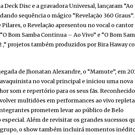
a Deck Disc e a gravadora Universal, lançaram “Ao
 dando sequência o mágico “Revelação 360 Graus”.
 Pilares, o Revelação apresentou no vocal o cantor
s “O Bom Samba Continua – Ao Vivo” e “O Bom Sa
 2 ,” projetos também produzidos por Bira Haway c
hegada de Jhonatan Alexandre, o “Mamute”, em 20
cavaquinista no vocal principal e iniciou uma nova
or som e repertório para os seus fãs. Reconhecid
volver multidões em performances ao vivo repleta
integrantes prometem levar ao público de Belo
especial. Além de revisitar os grandes sucessos q
o grupo, o show também incluirá momentos inédit