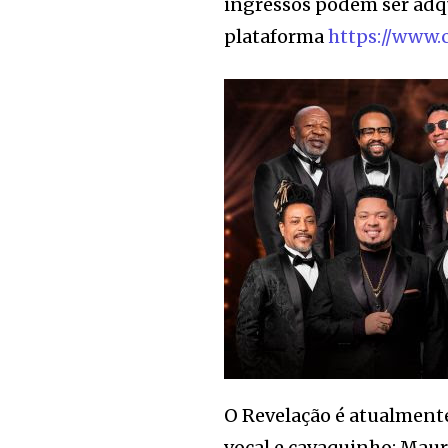
ingressos podem ser adq
plataforma
https://www.
O Revelação é atualment
vocal e cavaquinho; Maur