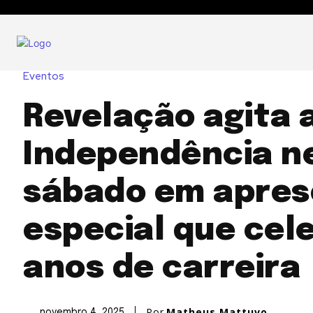
Eventos
Revelação agita 
Independência n
sábado em apre
especial que cel
anos de carreira
Por
Matheus Mattuvo
novembro 4, 2025