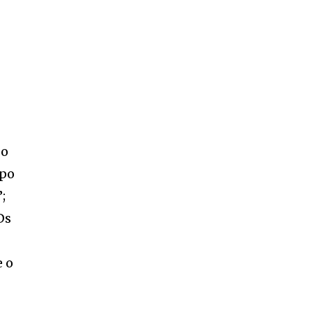
po
upo
;
Ds
e o