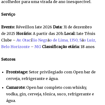
acolhedor para uma virada de ano inesquecível.
Serviço
Evento:
Réveillon Iate 2026
Data:
31 de dezembro
de 2025
Horário:
A partir das 20h
Local:
Iate Tênis
Clube –
Av. Otac
í
lio Negr
ã
o de Lima, 1350, S
ã
o Luiz,
Belo Horizonte
–
MG
Classificação etária:
18 anos
Setores
Frontstage:
Setor privilegiado com Open bar de
cerveja, refrigerante e água.
Camarote:
Open bar completo com whisky,
vodka, gin, cerveja, tônica, suco, refrigerante e
água.