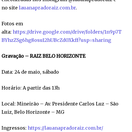
no site
lauanapradoraiz.com.br
.
Fotos em
alta:
https://drive.google.com/drive/folders/1n9p7T
BYhzZSg6hg8osu12hUBcZd0Xkff?usp=sharing
Gravação – RAIZ BELO HORIZONTE
Data: 24 de maio, sábado
Horário: A partir das 13h
Local: Mineirão – Av. Presidente Carlos Luz – São
Luiz, Belo Horizonte – MG
Ingressos:
https://lauanapradoraiz.com.br/