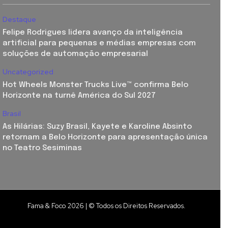
Destaque
Felipe Rodrigues lidera avanço da inteligência
artificial para pequenas e médias empresas com
soluções de automação empresarial
Uncategorized
Hot Wheels Monster Trucks Live™ confirma Belo
Horizonte na turnê América do Sul 2027
Brasil
As Hilárias: Suzy Brasil, Kayete e Karoline Absinto
retornam a Belo Horizonte para apresentação única
no Teatro Sesiminas
Fama & Foco 2026 | © Todos os Direitos Reservados.