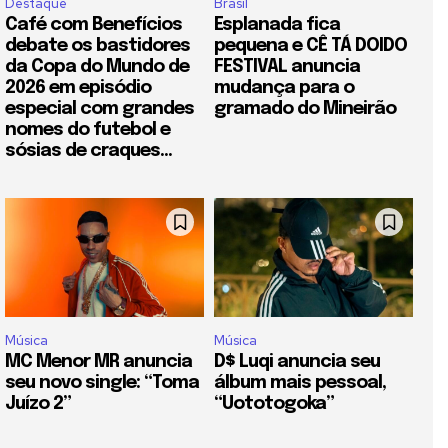
Destaque
Brasil
Café com Benefícios
Esplanada fica
debate os bastidores
pequena e CÊ TÁ DOIDO
da Copa do Mundo de
FESTIVAL anuncia
2026 em episódio
mudança para o
especial com grandes
gramado do Mineirão
nomes do futebol e
sósias de craques...
Música
Música
MC Menor MR anuncia
D$ Luqi anuncia seu
seu novo single: “Toma
álbum mais pessoal,
Juízo 2”
“Uototogoka”