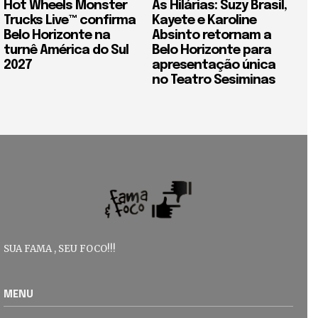
Hot Wheels Monster
As Hilárias: Suzy Brasil,
Trucks Live™ confirma
Kayete e Karoline
Belo Horizonte na
Absinto retornam a
turnê América do Sul
Belo Horizonte para
2027
apresentação única
no Teatro Sesiminas
SUA FAMA , SEU FOCO!!!
MENU