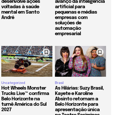
desenvolve ações
avanço da inteligência
voltadas à saúde
artificial para
mental em Santo
pequenas e médias
André
empresas com
soluções de
automação
empresarial
Uncategorized
Brasil
Hot Wheels Monster
As Hilárias: Suzy Brasil,
Trucks Live™ confirma
Kayete e Karoline
Belo Horizonte na
Absinto retornam a
turnê América do Sul
Belo Horizonte para
2027
apresentação única