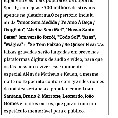
lugar entre as mais populares da dupla no
Spotify, com quase
300 milhões
de streams
apenas na plataforma.O repertório incluiu
ainda
“Amor Sem Medida / Te Amo À Beça /
Oxigênio”, “Abelha Sem Mel”, “Nosso Santo
Bateu” (em versão forró), “Todo Sol”, “Asas”,
“Mágica”
e
“Se Tem Paixão / Se Quiser Ficar”.
As
faixas gravadas serão lançadas em breve nas
plataformas digitais de áudio e vídeo, para que
os fãs possam reviver esse momento
especial.Além de Matheus e Kauan, a mesma
noite no Expocrato contou com grandes nomes
da música sertaneja e popular, como
Luan
Santana, Bruno & Marrone, Leonardo, João
Gomes
e muitos outros, que garantiram um
espetáculo memorável para o público.