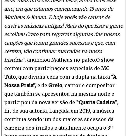
estar mais uma vez nessa festa, ainda mais esse
ano, em que estamos comemorando 15 anos de
Matheus & Kauan. E hoje vocês vão cansar de
ouvir as músicas antigas! Mais do que isso: a gente
escolheu Crato para regravar algumas das nossas
canções que foram grandes sucessos e que, com
certeza, vão continuar marcadas na nossa
história”
, anunciou Matheus no palco.O show
contou com participações especiais de
MC
Tuto,
que dividiu cena com a dupla na faixa
“A
Nossa Praia”,
e de
Grelo
, cantor e compositor
que também se apresentou na mesma noite e
participou da nova versão de
“Quarta Cadeira”
,
hit de sua autoria. Lançada em 2019, a música
continua sendo um dos maiores sucessos da
carreira dos irmãos e atualmente ocupa o 3º