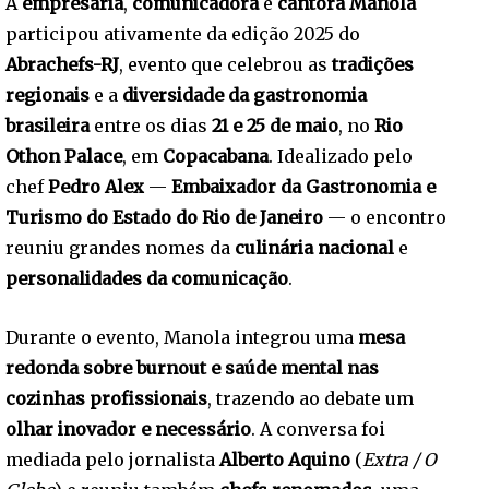
A
empresária
,
comunicadora
e
cantora Manola
participou ativamente da edição 2025 do
Abrachefs-RJ
, evento que celebrou as
tradições
regionais
e a
diversidade da gastronomia
brasileira
entre os dias
21 e 25 de maio
, no
Rio
Othon Palace
, em
Copacabana
. Idealizado pelo
chef
Pedro Alex
—
Embaixador da Gastronomia e
Turismo do Estado do Rio de Janeiro
— o encontro
reuniu grandes nomes da
culinária nacional
e
personalidades da comunicação
.
Durante o evento, Manola integrou uma
mesa
redonda sobre burnout e saúde mental nas
cozinhas profissionais
, trazendo ao debate um
olhar inovador e necessário
. A conversa foi
mediada pelo jornalista
Alberto Aquino
(
Extra / O