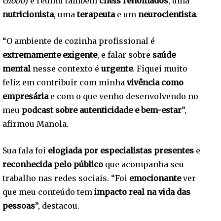
Globo
) e reuniu também
chefs renomados
, uma
nutricionista
, uma
terapeuta
e um
neurocientista
.
“O ambiente de cozinha profissional é
extremamente exigente
, e falar sobre
saúde
mental
nesse contexto é
urgente
. Fiquei muito
feliz em contribuir com minha
vivência como
empresária
e com o que venho desenvolvendo no
meu
podcast sobre autenticidade e bem-estar
”,
afirmou Manola.
Sua fala foi
elogiada por especialistas presentes
e
reconhecida pelo público
que acompanha seu
trabalho nas redes sociais. “Foi
emocionante
ver
que meu conteúdo tem
impacto real na vida das
pessoas
”, destacou.