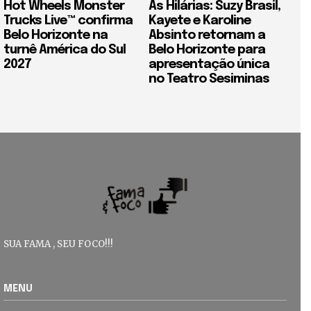
Hot Wheels Monster
As Hilárias: Suzy Brasil,
Trucks Live™ confirma
Kayete e Karoline
Belo Horizonte na
Absinto retornam a
turnê América do Sul
Belo Horizonte para
2027
apresentação única
no Teatro Sesiminas
SUA FAMA , SEU FOCO!!!
MENU