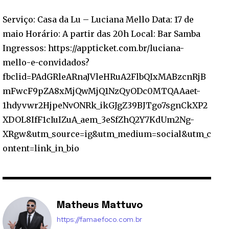
Serviço: Casa da Lu – Luciana Mello Data: 17 de
maio Horário: A partir das 20h Local: Bar Samba
Ingressos: https://appticket.com.br/luciana-
mello-e-convidados?
fbclid=PAdGRleARnaJVleHRuA2FlbQIxMABzcnRjB
mFwcF9pZA8xMjQwMjQ1NzQyODc0MTQAAaet-
1hdyvwr2HjpeNvONRk_ikGJgZ39BJTgo7sgnCkXP2
XDOL8IfF1cIuIZuA_aem_3eSfZhQ2Y7KdUm2Ng-
XRgw&utm_source=ig&utm_medium=social&utm_c
ontent=link_in_bio
Matheus Mattuvo
https://famaefoco.com.br