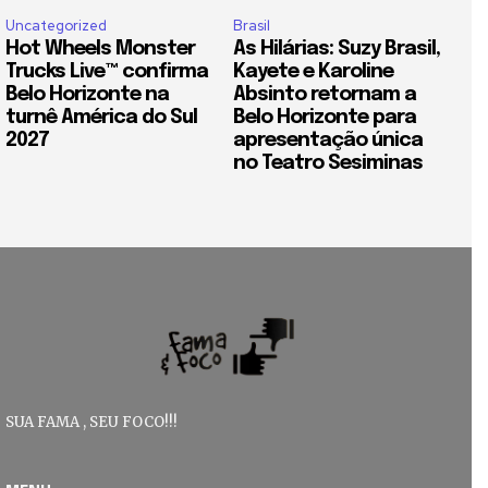
Uncategorized
Brasil
Hot Wheels Monster
As Hilárias: Suzy Brasil,
Trucks Live™ confirma
Kayete e Karoline
Belo Horizonte na
Absinto retornam a
turnê América do Sul
Belo Horizonte para
2027
apresentação única
no Teatro Sesiminas
SUA FAMA , SEU FOCO!!!