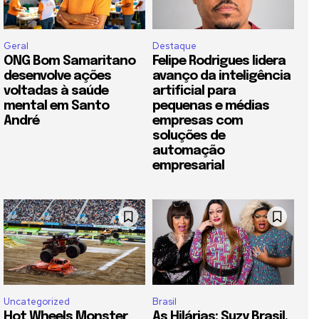
Geral
Destaque
ONG Bom Samaritano
Felipe Rodrigues lidera
desenvolve ações
avanço da inteligência
voltadas à saúde
artificial para
mental em Santo
pequenas e médias
André
empresas com
soluções de
automação
empresarial
Uncategorized
Brasil
Hot Wheels Monster
As Hilárias: Suzy Brasil,