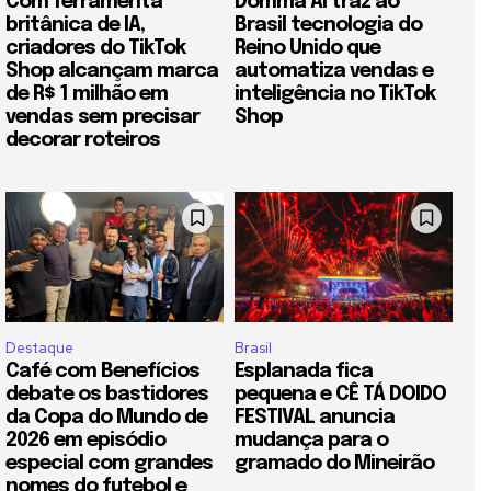
Com ferramenta
Domma AI traz ao
britânica de IA,
Brasil tecnologia do
criadores do TikTok
Reino Unido que
Shop alcançam marca
automatiza vendas e
de R$ 1 milhão em
inteligência no TikTok
vendas sem precisar
Shop
decorar roteiros
Destaque
Brasil
Café com Benefícios
Esplanada fica
debate os bastidores
pequena e CÊ TÁ DOIDO
da Copa do Mundo de
FESTIVAL anuncia
2026 em episódio
mudança para o
especial com grandes
gramado do Mineirão
nomes do futebol e