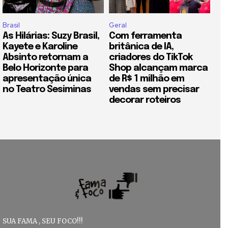
Brasil
Geral
As Hilárias: Suzy Brasil,
Com ferramenta
Kayete e Karoline
britânica de IA,
Absinto retornam a
criadores do TikTok
Belo Horizonte para
Shop alcançam marca
apresentação única
de R$ 1 milhão em
no Teatro Sesiminas
vendas sem precisar
decorar roteiros
SUA FAMA , SEU FOCO!!!