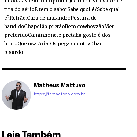
iludoMas tem um tipinhoQue tem o seu valorTe
tira do sérioE tem o saborSabe qual é?Sabe qual
é?Refrão:Cara de malandroPostura de
bandidoChapelão pretãoBem cowboyzãoMeu
preferidoCaminhonete pretaEu gosto é dos
brutoQue usa AriatOs pega countryÉ bão
bisurdo
Matheus Mattuvo
https://famaefoco.com.br
Leia Também