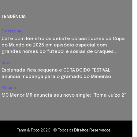
TENDÊNCIA
Destaque
Café com Benefícios debate os bastidores da Copa
do Mundo de 2026 em episódio especial com
grandes nomes do futebol e sósias de craques...
Brasil
Esplanada fica pequena e CÊ TÁ DOIDO FESTIVAL
anuncia mudança para o gramado do Mineirão
Música
MC Menor MR anuncia seu novo single: “Toma Juízo 2”
Fama & Foco 2026 | © Todos os Direitos Reservados.