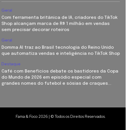
Geral
Com ferramenta britânica de IA, criadores do TikTok
Shop alcançam marca de R$ 1 milhão em vendas
sem precisar decorar roteiros
Geral
Domma AI traz ao Brasil tecnologia do Reino Unido
que automatiza vendas e inteligência no TikTok Shop
Destaque
Café com Benefícios debate os bastidores da Copa
do Mundo de 2026 em episódio especial com
grandes nomes do futebol e sósias de craques...
Fama & Foco 2026 | © Todos os Direitos Reservados.