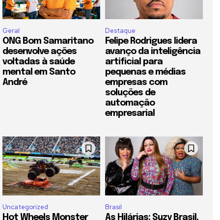
Geral
Destaque
ONG Bom Samaritano
Felipe Rodrigues lidera
desenvolve ações
avanço da inteligência
voltadas à saúde
artificial para
mental em Santo
pequenas e médias
André
empresas com
soluções de
automação
empresarial
Uncategorized
Brasil
Hot Wheels Monster
As Hilárias: Suzy Brasil,