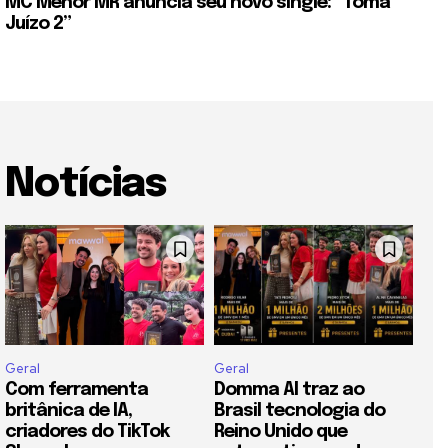
MC Menor MR anuncia seu novo single: “Toma
Juízo 2”
Notícias
Geral
Geral
Com ferramenta
Domma AI traz ao
britânica de IA,
Brasil tecnologia do
criadores do TikTok
Reino Unido que