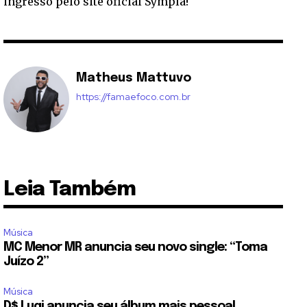
ingresso pelo site oficial Sympla!
Matheus Mattuvo
https://famaefoco.com.br
Leia Também
Música
MC Menor MR anuncia seu novo single: “Toma
Juízo 2”
Música
D$ Luqi anuncia seu álbum mais pessoal,