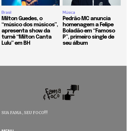
Brasil
Música
Milton Guedes, o
Pedrão MC anuncia
“músico dos músicos”,
homenagem a Felipe
apresenta show da
Boladão em “Famoso
turnê “Milton Canta
P”, primeiro single de
Lulu” em BH
seu álbum
SUA FAMA , SEU FOCO!!!