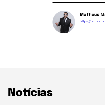
Matheus M
https://famaefo
Notícias