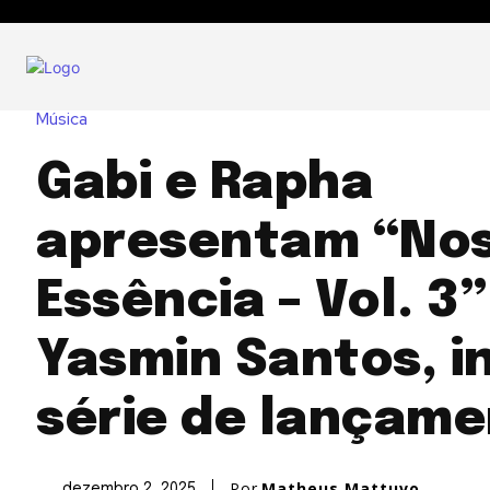
Música
Gabi e Rapha
apresentam “No
Essência – Vol. 3
Yasmin Santos, i
série de lançam
Por
Matheus Mattuvo
dezembro 2, 2025