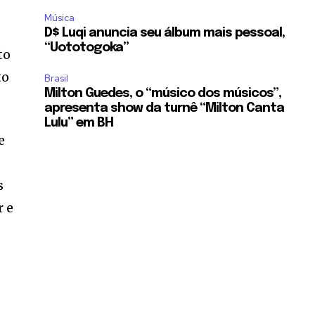
Música
D$ Luqi anuncia seu álbum mais pessoal,
“Uototogoka”
to
to
Brasil
Milton Guedes, o “músico dos músicos”,
apresenta show da turnê “Milton Canta
Lulu” em BH
e
s
r e