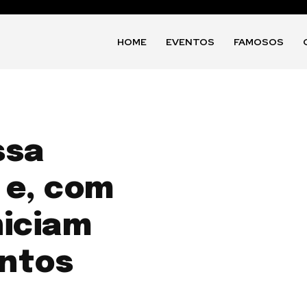
HOME
EVENTOS
FAMOSOS
ssa
” e, com
niciam
entos