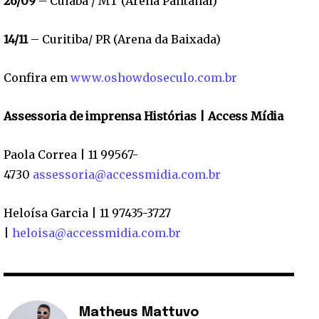
26/09
– Cuiabá / MT (Arena Pantanal)
14/11
– Curitiba/ PR (Arena da Baixada)
Confira em
www.oshowdoseculo.com.br
Assessoria de imprensa Histórias | Access Mídia
Paola Correa | 11 99567-
4730
assessoria@accessmidia.com.br
Heloísa Garcia | 11 97435-3727
|
heloisa@accessmidia.com.br
Matheus Mattuvo