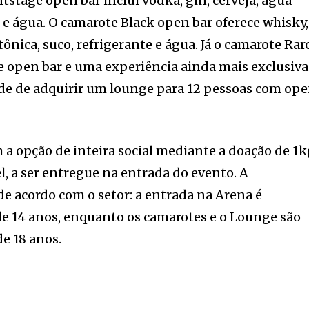
tstage open bar inclui vodka, gin, cerveja, água
e e água. O camarote Black open bar oferece whisky,
tônica, suco, refrigerante e água. Já o camarote Rar
e open bar e uma experiência ainda mais exclusiva
de de adquirir um lounge para 12 pessoas com op
a opção de inteira social mediante a doação de 1
l, a ser entregue na entrada do evento. A
a de acordo com o setor: a entrada na Arena é
e 14 anos, enquanto os camarotes e o Lounge são
e 18 anos.