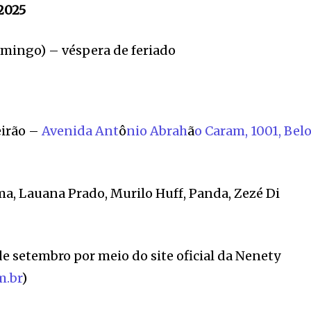
 2025
mingo) – véspera de feriado
irão –
Avenida Ant
ô
nio Abrah
ã
o Caram, 1001, Bel
a, Lauana Prado, Murilo Huff, Panda, Zezé Di
 de setembro por meio do site oficial da Nenety
m.br
)