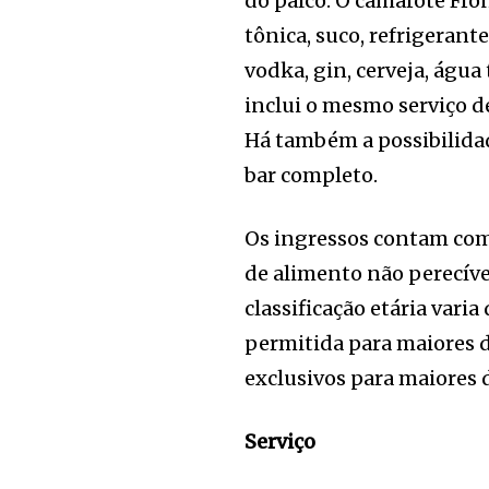
do palco. O camarote Fron
tônica, suco, refrigerant
vodka, gin, cerveja, água 
inclui o mesmo serviço d
Há também a possibilida
bar completo.
Os ingressos contam com 
de alimento não perecíve
classificação etária vari
permitida para maiores d
exclusivos para maiores d
Serviço