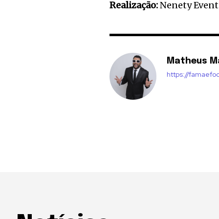
Realização:
Nenety Evento
Matheus M
https://famaefo