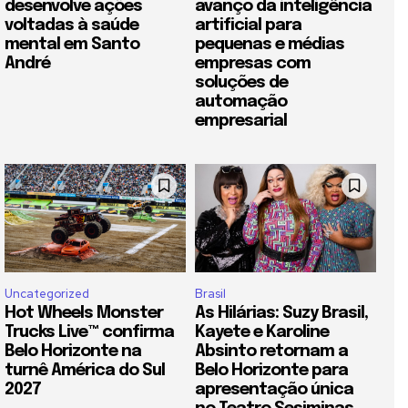
desenvolve ações
avanço da inteligência
voltadas à saúde
artificial para
mental em Santo
pequenas e médias
André
empresas com
soluções de
automação
empresarial
Uncategorized
Brasil
Hot Wheels Monster
As Hilárias: Suzy Brasil,
Trucks Live™ confirma
Kayete e Karoline
Belo Horizonte na
Absinto retornam a
turnê América do Sul
Belo Horizonte para
2027
apresentação única