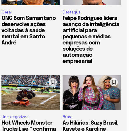
Geral
Destaque
ONG Bom Samaritano
Felipe Rodrigues lidera
desenvolve ações
avanço da inteligência
voltadas à saúde
artificial para
mental em Santo
pequenas e médias
André
empresas com
soluções de
automação
empresarial
Uncategorized
Brasil
Hot Wheels Monster
As Hilárias: Suzy Brasil,
Trucks Live™ confirma
Kayete e Karoline