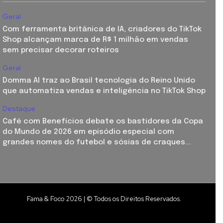
Geral
Com ferramenta britânica de IA, criadores do TikTok
Shop alcançam marca de R$ 1 milhão em vendas
sem precisar decorar roteiros
Geral
Domma AI traz ao Brasil tecnologia do Reino Unido
que automatiza vendas e inteligência no TikTok Shop
Destaque
Café com Benefícios debate os bastidores da Copa
do Mundo de 2026 em episódio especial com
grandes nomes do futebol e sósias de craques...
Fama & Foco 2026 | © Todos os Direitos Reservados.