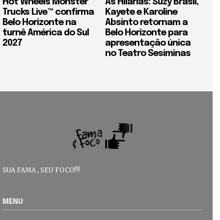
Hot Wheels Monster
As Hilárias: Suzy Brasil,
Trucks Live™ confirma
Kayete e Karoline
Belo Horizonte na
Absinto retornam a
turnê América do Sul
Belo Horizonte para
2027
apresentação única
no Teatro Sesiminas
SUA FAMA , SEU FOCO!!!
MENU