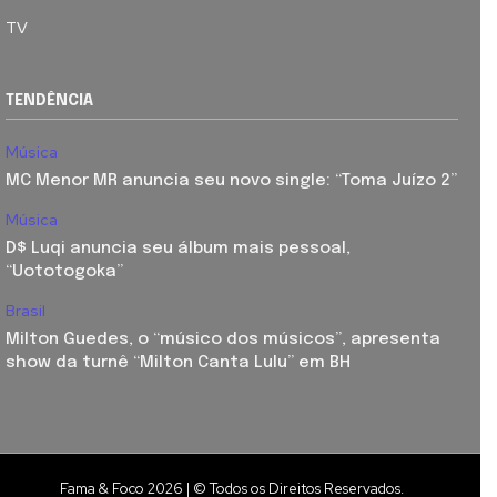
TV
TENDÊNCIA
Música
MC Menor MR anuncia seu novo single: “Toma Juízo 2”
Música
D$ Luqi anuncia seu álbum mais pessoal,
“Uototogoka”
Brasil
Milton Guedes, o “músico dos músicos”, apresenta
show da turnê “Milton Canta Lulu” em BH
Fama & Foco 2026 | © Todos os Direitos Reservados.