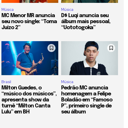
Música
Música
MC Menor MR anuncia
D$ Luqi anuncia seu
seu novo single: “Toma
álbum mais pessoal,
Juízo 2”
“Uototogoka”
Brasil
Música
Milton Guedes, o
Pedrão MC anuncia
“músico dos músicos”,
homenagem a Felipe
apresenta show da
Boladão em “Famoso
turnê “Milton Canta
P”, primeiro single de
Lulu” em BH
seu álbum