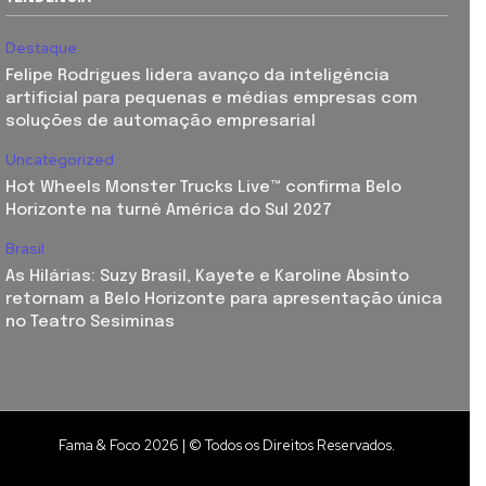
Destaque
Felipe Rodrigues lidera avanço da inteligência
artificial para pequenas e médias empresas com
soluções de automação empresarial
Uncategorized
Hot Wheels Monster Trucks Live™ confirma Belo
Horizonte na turnê América do Sul 2027
Brasil
As Hilárias: Suzy Brasil, Kayete e Karoline Absinto
retornam a Belo Horizonte para apresentação única
no Teatro Sesiminas
Fama & Foco 2026 | © Todos os Direitos Reservados.