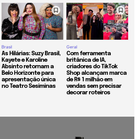
Brasil
Geral
As Hilárias: Suzy Brasil,
Com ferramenta
Kayete e Karoline
britânica de IA,
Absinto retornam a
criadores do TikTok
Belo Horizonte para
Shop alcançam marca
apresentação única
de R$ 1 milhão em
no Teatro Sesiminas
vendas sem precisar
decorar roteiros