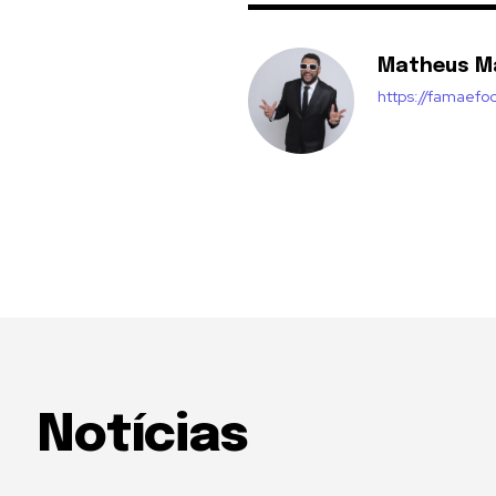
Matheus M
https://famaefo
Notícias