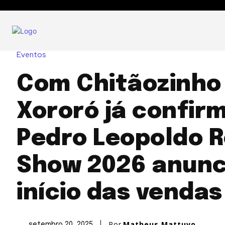
Eventos
Com Chitãozinho
Xororó já confir
Pedro Leopoldo R
Show 2026 anunc
início das vendas
Por
Matheus Mattuvo
setembro 20, 2025