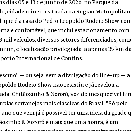
os dias 05 e 13 de junho de 2026, no Parque da
o, cidade mineira situada na Região Metropolitan
l, que é a casa do Pedro Leopoldo Rodeio Show, con
rna e confortável, que inclui estacionamento com
 mil veículos, diversos setores diferenciados, com
ium, e localização privilegiada, a apenas 35 km d
oporto Internacional de Confins.
scuro” – ou seja, sem a divulgação do line-up –, a
poldo Rodeio Show não resistiu e já revelou a
ada: Chitãozinho & Xororó, voz do inesquecível hi
plas sertanejas mais clássicas do Brasil. “Só pelo
 ano que vem já é possível ter uma ideia da grade 
itãozinho & Xororó é mais que uma honra, é um