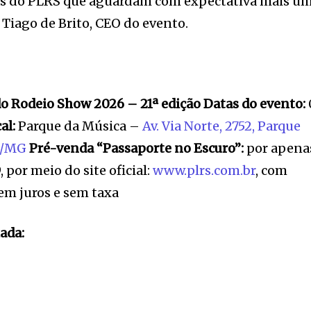
fãs do PLRS que aguardam com expectativa mais u
a Tiago de Brito, CEO do evento.
o Rodeio Show 2026 – 21ª edição
Datas do evento:
al:
Parque da Música –
Av. Via Norte, 2752, Parque
o/MG
Pré-venda “Passaporte no Escuro”:
por apena
, por meio do site oficial:
www.plrs.com.br
, com
sem juros e sem taxa
ada: