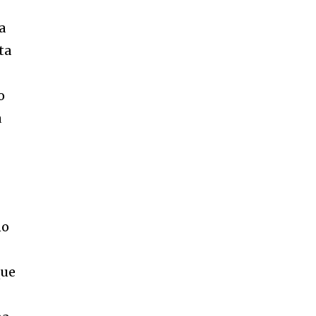
a
ta
o
a
no
que