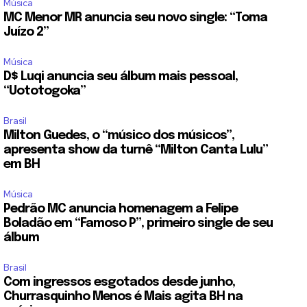
Música
MC Menor MR anuncia seu novo single: “Toma
Juízo 2”
Música
D$ Luqi anuncia seu álbum mais pessoal,
“Uototogoka”
Brasil
Milton Guedes, o “músico dos músicos”,
apresenta show da turnê “Milton Canta Lulu”
em BH
Música
Pedrão MC anuncia homenagem a Felipe
Boladão em “Famoso P”, primeiro single de seu
álbum
Brasil
Com ingressos esgotados desde junho,
Churrasquinho Menos é Mais agita BH na