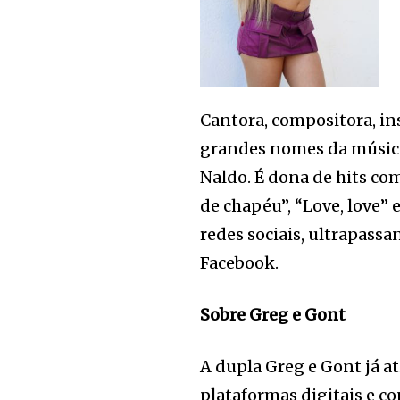
Cantora, compositora, i
grandes nomes da música 
Naldo. É dona de hits com
de chapéu”, “Love, love” 
redes sociais, ultrapass
Facebook.
Sobre Greg e Gont
A dupla Greg e Gont já a
plataformas digitais e co