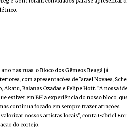
Greg e Gont foram convidados para se apresentar 
étrico.
 ano nas ruas, o Bloco dos Gêmeos Beagá já
eriores, com apresentações de Israel Novaes, Sche
o, Akatu, Baianas Ozadas e Felipe Hott. “A nossa id
que estiver em BH a experiência do nosso bloco, qu
mas continua focado em sempre trazer atrações
valorizar nossos artistas locais”, conta Gabriel Enri
ação do cortejo.