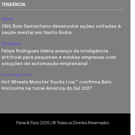
TENDÊNCIA
Geral
ONG Bom Samaritano desenvolve ações voltadas à
saúde mental em Santo André
Destaque
Felipe Rodrigues lidera avanço da inteligência
artificial para pequenas e médias empresas com
soluções de automação empresarial
Uncategorized
Hot Wheels Monster Trucks Live™ confirma Belo
Horizonte na turnê América do Sul 2027
Fama & Foco 2026 | © Todos os Direitos Reservados.