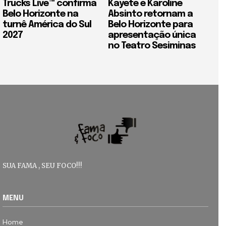
Trucks Live™ confirma
Kayete e Karoline
Belo Horizonte na
Absinto retornam a
turnê América do Sul
Belo Horizonte para
2027
apresentação única
no Teatro Sesiminas
SUA FAMA , SEU FOCO!!!
MENU
Home