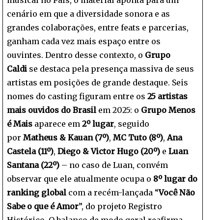
cenário em que a diversidade sonora e as
grandes colaborações, entre feats e parcerias,
ganham cada vez mais espaço entre os
ouvintes. Dentro desse contexto, o
Grupo
Caldi
se destaca pela presença massiva de seus
artistas em posições de grande destaque. Seis
nomes do casting figuram entre os
25 artistas
mais ouvidos do Brasil
em 2025: o
Grupo Menos
é Mais
aparece em
2º lugar
, seguido
por
Matheus & Kauan (7º)
,
MC Tuto (8º)
,
Ana
Castela (11º)
,
Diego & Victor Hugo (20º)
e
Luan
Santana (22º)
– no caso de Luan, convém
observar que ele atualmente ocupa o
8º lugar do
ranking global
com a recém-lançada “
Você Não
Sabe o que é Amor
”, do projeto Registro
Histórico. O balanço de modo geral reafirma