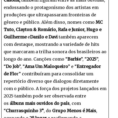
endossando o protagonismo dos artistas em
produções que ultrapassaram fronteiras de
gênero e público. Além disso, nomes como
MC
Tuto, Clayton & Romário, Rafa e Junior, Hugo e
Guilherme
e
Danilo e Davi
também aparecem
com destaque, mostrando a variedade de hits
que marcaram a trilha sonora dos brasileiros ao
longo do ano. Canções como “
Barbie
”, “
2025
”,
“
Do Job
”, “
Ama Um Maloqueiro
” e “
Entregador
de Flo
r” contribuíram para consolidar um
repertório diverso que dialogou diretamente
com o público. A força dos projetos lançados em
2025 também pode ser observada entre
os
álbuns mais ouvidos do país
, com
“
Churrasquinho 3”
, do
Grupo Menos é Mais
,
ocupando o
2º lugar
e reafirmando a