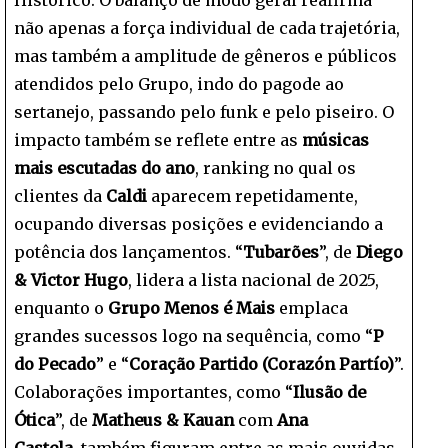
não apenas a força individual de cada trajetória,
mas também a amplitude de gêneros e públicos
atendidos pelo Grupo, indo do pagode ao
sertanejo, passando pelo funk e pelo piseiro. O
impacto também se reflete entre as
músicas
mais escutadas do ano
, ranking no qual os
clientes da
Caldi
aparecem repetidamente,
ocupando diversas posições e evidenciando a
potência dos lançamentos. “
Tubarões
”, de
Diego
& Victor Hugo
, lidera a lista nacional de 2025,
enquanto o
Grupo Menos é Mais
emplaca
grandes sucessos logo na sequência, como “
P
do Pecado
” e “
Coração Partido (Corazón Partío)
”.
Colaborações importantes, como “
Ilusão de
Ótica
”, de
Matheus & Kauan
com
Ana
Castela,
também figuram entre as mais ouvidas,