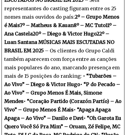
representantes do casting figuram entre os 25
nomes mais ouvidos do país:
2º – Grupo Menos
é Mais
7º – Matheus & Kauan
8º – MC Tuto
11º –
Ana Castela
20º – Diego & Victor Hugo
22º –
Luan Santana
MÚSICAS MAIS ESCUTADAS NO
BRASIL EM 2025
– Os clientes do Grupo Caldi
também aparecem com força entre as canções
mais populares do ano, marcando presença em
mais de 15 posições do ranking:
•⁠ ⁠“Tubarões –
Ao Vivo” – Diego & Victor Hugo
•⁠ ⁠“P do Pecado –
Ao Vivo” – Grupo Menos É Mais, Simone
Mendes
•⁠ ⁠“Coração Partido (Corazón Partío) – Ao
Vivo” – Grupo Menos É Mais
•⁠ ⁠“Apaga Apaga
Apaga – Ao Vivo” – Danilo e Davi
•⁠ ⁠“Oh Garota Eu
Quero Você Só Pra Mim” – Oruam, Zé Felipe, MC
Tuto, DJ LC da Roça, MC Rodrigo do CN
•⁠ ⁠“Ilusão