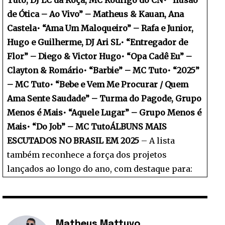
de Ótica – Ao Vivo” – Matheus & Kauan, Ana
Castela
•⁠ ⁠“Ama Um Maloqueiro” – Rafa e Junior,
Hugo e Guilherme, DJ Ari SL
•⁠ ⁠“Entregador de
Flor” – Diego & Victor Hugo
•⁠ ⁠“Opa Cadê Eu” –
Clayton & Romário
•⁠ ⁠“Barbie” – MC Tuto
•⁠ ⁠“2025”
– MC Tuto
•⁠ ⁠“Bebe e Vem Me Procurar / Quem
Ama Sente Saudade” – Turma do Pagode, Grupo
Menos é Mais
•⁠ ⁠“Aquele Lugar” – Grupo Menos é
Mais
•⁠ ⁠“Do Job” – MC Tuto
ÁLBUNS MAIS
ESCUTADOS NO BRASIL EM 2025
– A lista
também reconhece a força dos projetos
lançados ao longo do ano, com destaque para:
Matheus Mattuvo