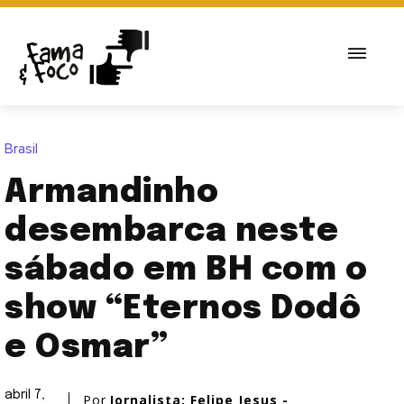
Brasil
Armandinho
desembarca neste
sábado em BH com o
show “Eternos Dodô
e Osmar”
abril 7,
Por
Jornalista: Felipe Jesus -