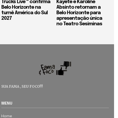
Trucks Live™ confirma
Kayete e Karoline
Belo Horizonte na
Absinto retornam a
turnê América do Sul
Belo Horizonte para
2027
apresentação única
no Teatro Sesiminas
SUA FAMA , SEU FOCO!!!
MENU
Home