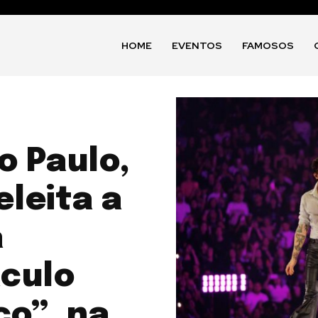
HOME
EVENTOS
FAMOSOS
o Paulo,
eleita a
a
áculo
co”, na