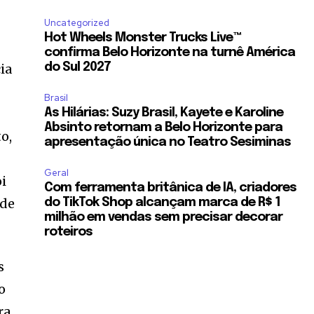
Uncategorized
Hot Wheels Monster Trucks Live™
confirma Belo Horizonte na turnê América
ia
do Sul 2027
Brasil
As Hilárias: Suzy Brasil, Kayete e Karoline
Absinto retornam a Belo Horizonte para
o,
apresentação única no Teatro Sesiminas
Geral
oi
Com ferramenta britânica de IA, criadores
 de
do TikTok Shop alcançam marca de R$ 1
milhão em vendas sem precisar decorar
roteiros
s
o
ra,