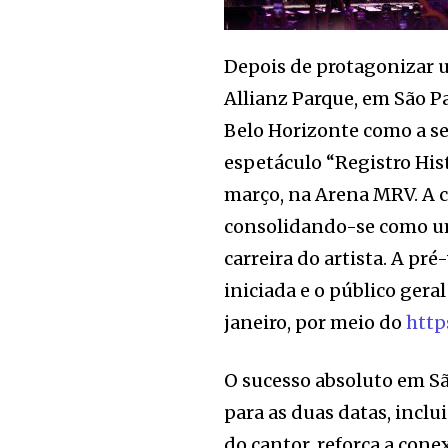
Depois de protagonizar u
Allianz Parque, em São P
Belo Horizonte como a se
espetáculo “Registro His
março, na Arena MRV. A c
consolidando-se como um
carreira do artista. A pré
iniciada e o público gera
janeiro, por meio do
http
O sucesso absoluto em S
para as duas datas, inclu
do cantor, reforça a con