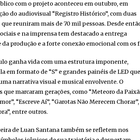
úblico com o projeto aconteceu em outubro, em
ção do audiovisual “Registro Histórico”, com duas
 que reuniram mais de 70 mil pessoas. Desde entã
sociais e na imprensa tem destacado a entrega
e da produção e a forte conexão emocional com os f
ulo ganha vida com uma estrutura imponente,
ela em formato de “S” e grandes painéis de LED qu
ma narrativa visual e musical envolvente. O
os que marcaram gerações, como “Meteoro da Paixã
mor”, “Escreve Aí”, “Garotas Não Merecem Chorar”,
ora”, entre outros.
rreira de Luan Santana também se refletem nos
símbolos icônicos de sua trajetória e despertam