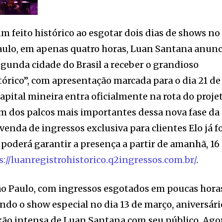
m feito histórico ao esgotar dois dias de shows no
aulo, em apenas quatro horas, Luan Santana anunc
gunda cidade do Brasil a receber o grandioso
tórico”, com apresentação marcada para o dia 21 de
apital mineira entra oficialmente na rota do projet
 dos palcos mais importantes dessa nova fase da
-venda de ingressos exclusiva para clientes Elo já f
l poderá garantir a presença a partir de amanhã, 16
s://luanregistrohistorico.q2ingressos.com.br/
.
ão Paulo, com ingressos esgotados em poucas hora
indo o show especial no dia 13 de março, aniversári
exão intensa de Luan Santana com seu público. Ago