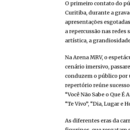
O primeiro contato do p
Curitiba, durante a grava
apresentações esgotadas
a repercussão nas redes 
artística, a grandiosidad
Na Arena MRV, o espetác
cenário imersivo, passar
conduzem o público por u
repertório reúne sucess
“Você Não Sabe o Que É A
“Te Vivo”, “Dia, Lugar e H
As diferentes eras da ca
figurinos, que resgatam 