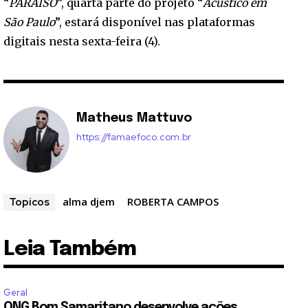
“
PARAÍSO
”, quarta parte do projeto “
Acústico em
São Paulo
”, estará disponível nas plataformas
digitais nesta sexta-feira (4).
Matheus Mattuvo
https://famaefoco.com.br
alma djem
ROBERTA CAMPOS
Topicos
Leia Também
Geral
ONG Bom Samaritano desenvolve ações