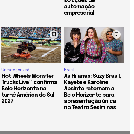
soluções de
automação
empresarial
Uncategorized
Brasil
Hot Wheels Monster
As Hilárias: Suzy Brasil,
Trucks Live™ confirma
Kayete e Karoline
Belo Horizonte na
Absinto retornam a
turnê América do Sul
Belo Horizonte para
2027
apresentação única
no Teatro Sesiminas