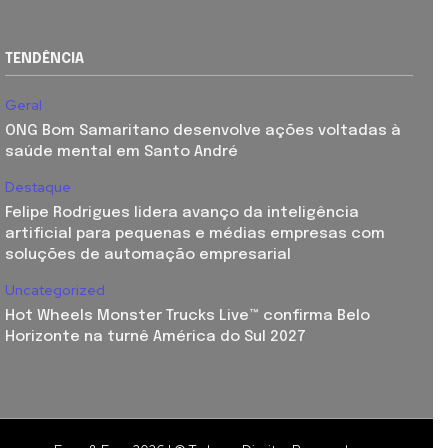
TENDÊNCIA
Geral
ONG Bom Samaritano desenvolve ações voltadas à
saúde mental em Santo André
Destaque
Felipe Rodrigues lidera avanço da inteligência
artificial para pequenas e médias empresas com
soluções de automação empresarial
Uncategorized
Hot Wheels Monster Trucks Live™ confirma Belo
Horizonte na turnê América do Sul 2027